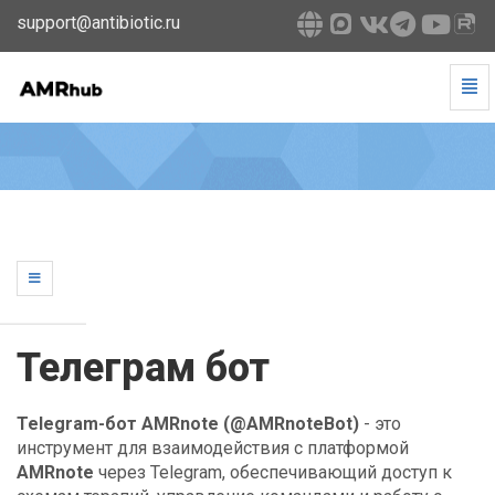
support@antibiotic.ru
Tog
Navi
Телеграм
бот
-
go
to
homepage
Телеграм бот
Telegram-бот AMRnote (@AMRnoteBot)
- это
инструмент для взаимодействия с платформой
AMRnote
через Telegram, обеспечивающий доступ к