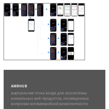
AMRHUB
виртуальная точка входа для экосистемы
уникальных веб-продуктов, посвященных
вопросам антимикробной резистентности