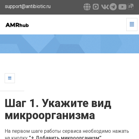
support@antibiotic.ru
Tog
Navi
Шаг
1.
Укажите
вид
микроорганизма
-
go
to
homepage
Шаг 1. Укажите вид
микроорганизма
На первом шаге работы сервиса необходимо нажать
на кнопку
”+ Добавить микроорганизм”
.