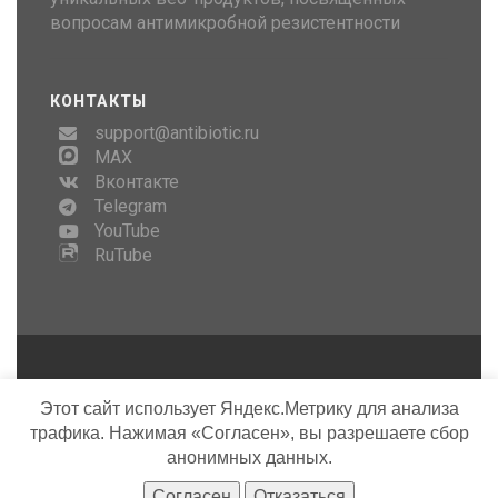
вопросам антимикробной резистентности
КОНТАКТЫ
support@antibiotic.ru
MAX
Вконтакте
Telegram
YouTube
RuTube
Copyright © AMRhub, 2026
Этот сайт использует Яндекс.Метрику для анализа
трафика. Нажимая «Согласен», вы разрешаете сбор
Template by
Bootstrapious
. Ported to Hugo by
DevCows
.
анонимных данных.
Согласен
Отказаться