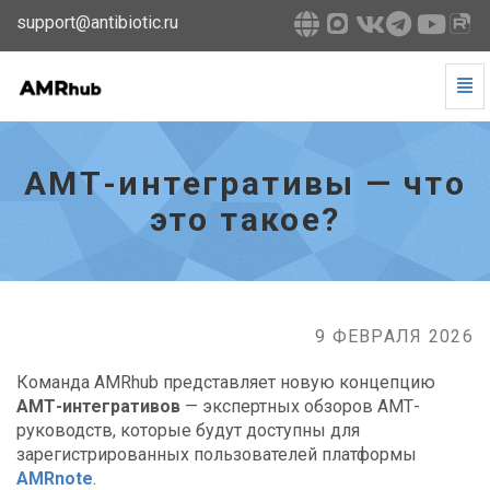
support@antibiotic.ru
Tog
Navi
АМТ-
интегративы
—
АМТ-интегративы — что
что
это
это такое?
такое?
-
go
to
homepage
9 ФЕВРАЛЯ 2026
Команда AMRhub представляет новую концепцию
АМТ-интегративов
— экспертных обзоров АМТ-
руководств, которые будут доступны для
зарегистрированных пользователей платформы
AMRnote
.