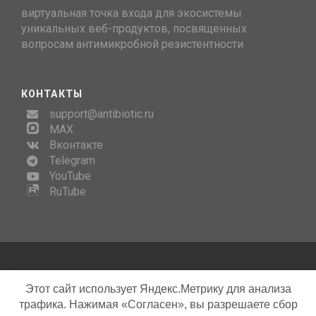
виртуальная точка входа для экосистемы
уникальных веб-продуктов, посвященных
вопросам антимикробной резистентности
КОНТАКТЫ
support@antibiotic.ru
MAX
Вконтакте
Telegram
YouTube
RuTube
Copyright © AMRhub, 2026
Этот сайт использует Яндекс.Метрику для анализа
трафика. Нажимая «Согласен», вы разрешаете сбор
Template by
Bootstrapious
. Ported to Hugo by
DevCows
.