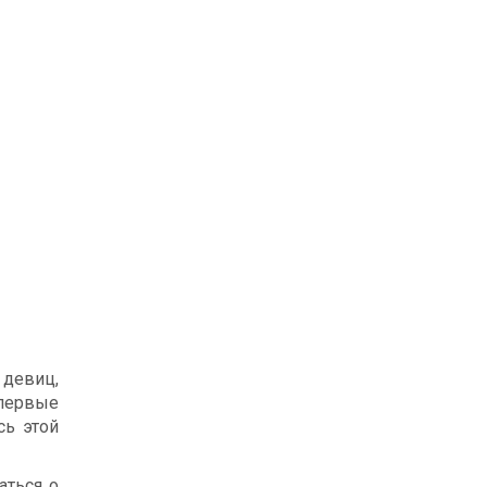
 девиц,
Впервые
сь этой
аться о