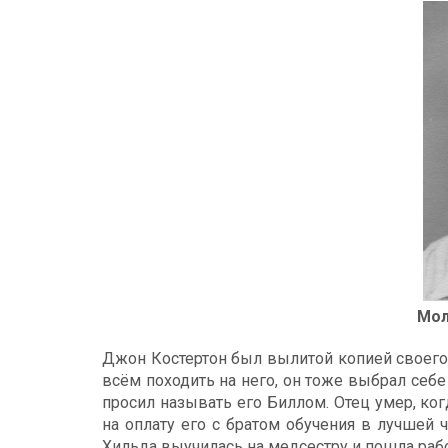
Мол
Джон Костертон был вылитой копией своего 
всём походить на него, он тоже выбрал себ
просил называть его Биллом. Отец умер, ког
на оплату его с братом обучения в лучшей 
Хильда выучилась на медсестру и пошла раб