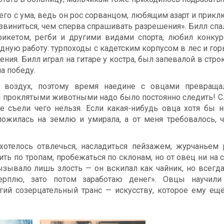
 его с ума, ведь он рос сорванцом, любящим азарт и прикл
виниться, чем сперва спрашивать разрешения». Билл спа
рикетом, регби и другими видами спорта, любил конку
дную работу: турпоходы с кадетским корпусом в лес и го
ния. Билл играл на гитаре у костра, был запевалой в стро
на победу.
 воздух, поэтому время наедине с овцами превраща
и проклятыми животными надо было постоянно следить! С
не съели чего нельзя. Если какая-нибудь овца хотя бы 
ложилась на землю и умирала, а от меня требовалось, 
хотелось отвлечься, насладиться пейзажем, журчаньем 
ить по тропам, пробежаться по склонам, но от овец ни на 
ызывало лишь злость — он вскипал как чайник, но всегд
терплю, зато потом заработаю денег». Овцы научили
гий созерцательный транс — искусству, которое ему ещ