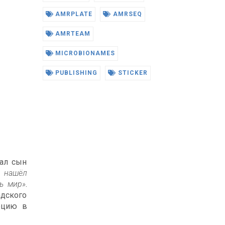
AMRPLATE
AMRSEQ
AMRTEAM
MICROBIONAMES
PUBLISHING
STICKER
вал сын
м нашёл
сь мир»
.
дского
юцию в