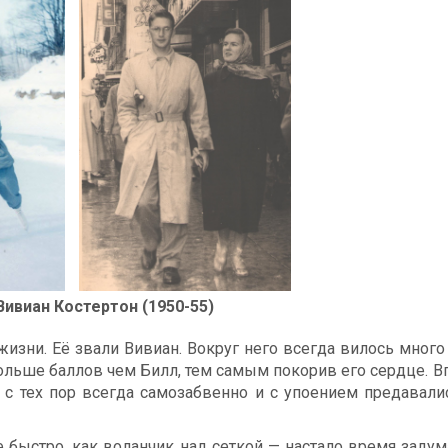
Вивиан Костертон (1950-55)
изни. Её звали Вивиан. Вокруг него всегда вилось много
 больше баллов чем Билл, тем самым покорив его сердце. 
 с тех пор всегда самозабвенно и с упоением предавали
 быстро, как воланчик над сеткой — настало время задум