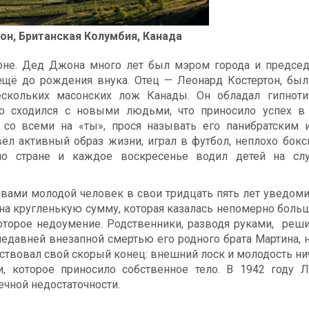
он, Британская Колумбия, Канада
оне. Дед Джона много лет был мэром города и председ
ещё до рождения внука. Отец — Леонард Костертон, бы
ескольких масонских лож Канады. Он обладал гипноти
о сходился с новыми людьми, что приносило успех в 
л со всеми на «ты», прося называть его панибратским
ёл активный образ жизни, играл в футбол, неплохо бокс
по стране и каждое воскресенье водил детей на сл
вами молодой человек в свои тридцать пять лет уведом
 на кругленькую сумму, которая казалась непомерно боль
оторое недоумение. Родственники, разводя руками, реши
едавней внезапной смертью его родного брата Мартина, 
вствовал свой скорый конец: внешний лоск и молодость ни
, которое приносило собственное тело. В 1942 году 
ечной недостаточности.