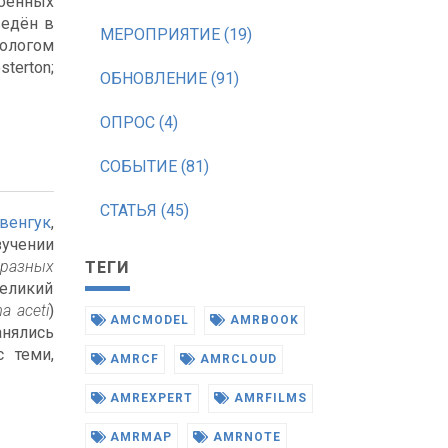
роенных
ведён в
МЕРОПРИЯТИЕ (19)
ологом
sterton;
ОБНОВЛЕНИЕ (91)
ОПРОС (4)
СОБЫТИЕ (81)
СТАТЬЯ (45)
венгук
,
зучении
бразных
ТЕГИ
великий
a aceti
)
AMCMODEL
AMRBOOK
анялись
 теми,
AMRCF
AMRCLOUD
AMREXPERT
AMRFILMS
AMRMAP
AMRNOTE