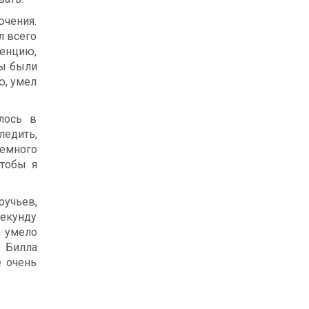
ючения.
л всего
ренцию,
ры были
ю, умел
лось в
ледить,
немного
чтобы я
ручьев,
секунду
а умело
 Билла
ё очень