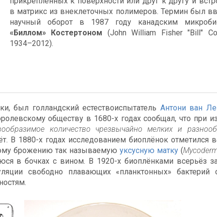
прикреплённых к поверхности или друг к другу и вст
в матрикс из внеклеточных полимеров. Термин был в
научный оборот в 1987 году канадским микроби
«Биллом» Костертоном
(John William Fisher "Bill" Co
1934–2012).
ки, был голландский естествоиспытатель
Антони ван Ле
ролевскому обществу в 1680-х годах сообщал, что при и
вообразимое количество чрезвычайно мелких и разноо
ёт. В 1880-х годах исследованием биоплёнок отметился 
слому брожению так называемую
уксусную матку
(
Mycoderm
ся в бочках с вином. В 1920-х биоплёнками всерьёз з
уляции свободно плавающих «планктонных» бактерий с
ностям.