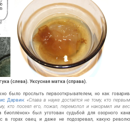
ка (слева). Уксусная матка (справа).
жно было прослыть первооткрывателем, но как говари
ис Дарвин
:
«Слава в науке достаётся не тому, кто первы
ому, кто посеял его, пожал, перемолол и накормил им ве
 биоплёнок» был уготован судьбой для озорного кана
ас в горах овец и даже не подозревал, какую револ