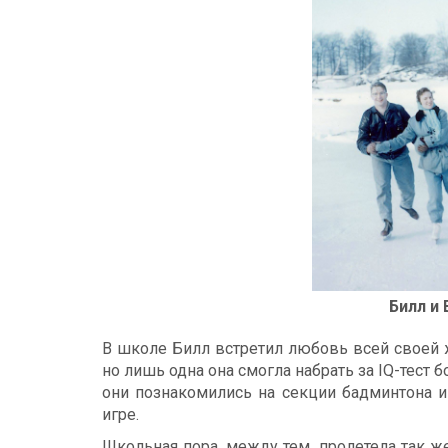
Билл и 
В школе Билл встретил любовь всей своей ж
но лишь одна она смогла набрать за IQ-тест
они познакомились на секции бадминтона и
игре.
Школьная пора, между тем, пролетела так же