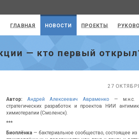
ГЛАВНАЯ
НОВОСТИ
ПРОЕКТЫ
РУКОВ
кции — кто первый открыл
27 ОКТЯБР
Автор:
Андрей Алексеевич Авраменко
— м.н.с. 
стратегических разработок и проектов НИИ антимик
химиотерапии (Смоленск).
***
Биоплёнка
— бактериальное сообщество, состоящее из 