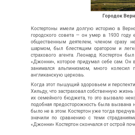
Городок Верн
Костертоны имели долгую историю в Верн
городского совета — он умер в 1930 году 
общественным деятелем, членом сразу н
шармом, был блестящим оратором и легк
страхового агента. Леонард Костертон бы
«Джонни», которое придумал себе сам. Он в
занимался альпинизмом, много колесил 
англиканскую церковь.
Когда этот пышущий здоровьем и перспекти
Хильду, что застраховал собственную жизнь
их семейного бюджета, то это вызвало нек
подобная предосторожность была вызвана н
было не в этом. Костертон уже тогда предчу
значили по сравнению с теми страданиями
«Джонни» Костертон скончался от острой поч