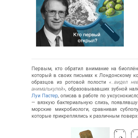
Первым, кто обратил внимание на биоплён
который в своих письмах к Лондонскому ко
образцов из ротовой полости
«…видел не
анималькулей»
, образовывавших зубной нал
Луи Пастер
, описав в работе по уксусноки
— вязкую бактериальную слизь, появлявшую
морские микробиологи, сравнивая субпоп
которые прикреплялись к различным поверх