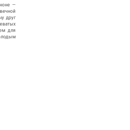
ноне —
 вечной
чу друг
неватых
аем для
молодым