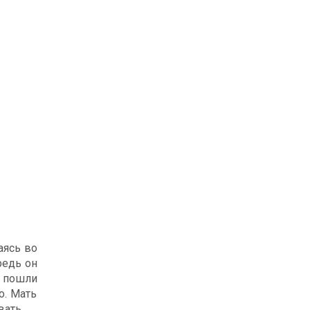
аясь во
редь он
и пошли
о. Мать
вать.