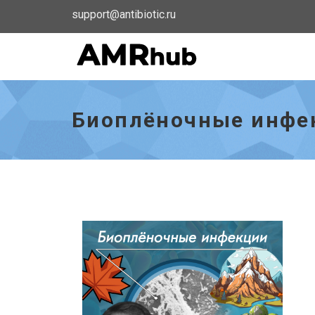
support@antibiotic.ru
Биоплёночные
инфекции
—
Биоплёночные инфе
кто
первый
открыл?
-
go
to
homepage