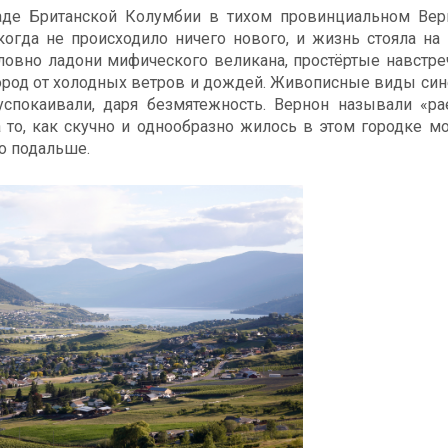
аде Британской Колумбии в тихом провинциальном Вер
когда не происходило ничего нового, и жизнь стояла на
ловно ладони мифического великана, простёртые навстре
город от холодных ветров и дождей. Живописные виды си
успокаивали, даря безмятежность. Вернон называли «р
а то, как скучно и однообразно жилось в этом городке 
го подальше.