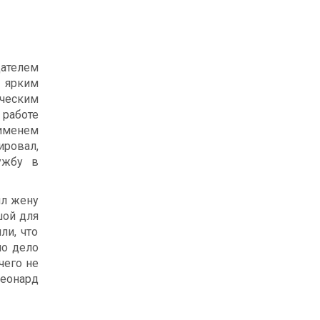
ателем
л ярким
ческим
работе
 именем
ировал,
ужбу в
ил жену
шой для
ли, что
но дело
чего не
Леонард