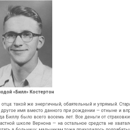
одой «Билл» Костертон
отца: такой же энергичный, обаятельный и упрямый. Стар
е другое имя вместо данного при рождении — отныне и вп
да Биллу было всего восемь лет. Все деньги от страховк
частной школе Вернона — на остальное средств не хватал
отать в больницу; мальчикам тоже приходилось подрабаты