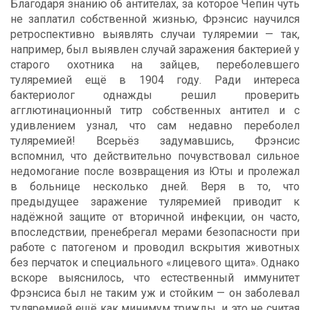
Благодаря знанию об антителах, за которое Чепин чуть
не заплатил собственной жизнью, Фрэнсис научился
ретроспективно выявлять случаи туляремии — так,
например, был выявлен случай заражения бактерией у
старого охотника на зайцев, переболевшего
туляремией ещё в 1904 году. Ради интереса
бактериолог однажды решил проверить
агглютинационный титр собственных антител и с
удивлением узнал, что сам недавно переболел
туляремией! Всерьёз задумавшись, Фрэнсис
вспомнил, что действительно почувствовал сильное
недомогание после возвращения из Юты и пролежал
в больнице несколько дней. Веря в то, что
предыдущее заражение туляремией приводит к
надёжной защите от вторичной инфекции, он часто,
впоследствии, пренебрегал мерами безопасности при
работе с патогеном и проводил вскрытия животных
без перчаток и специального «лицевого щита». Однако
вскоре выяснилось, что естественный иммунитет
Фрэнсиса был не таким уж и стойким — он заболевал
туляремией ещё как минимум трижды, и это не считая