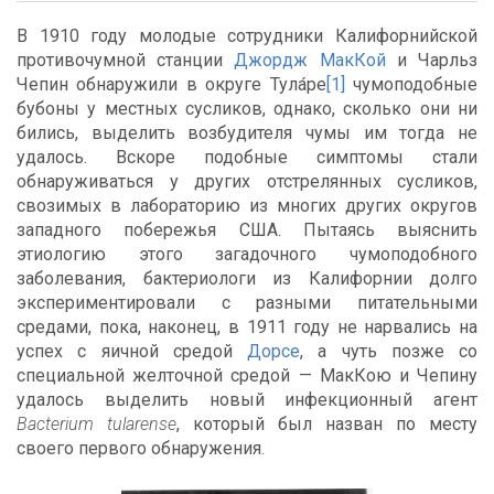
В 1910 году молодые сотрудники Калифорнийской
противочумной станции
Джордж МакКой
и Чарльз
Чепин обнаружили в округе Тула́ре
[1]
чумоподобные
бубоны у местных сусликов, однако, сколько они ни
бились, выделить возбудителя чумы им тогда не
удалось. Вскоре подобные симптомы стали
обнаруживаться у других отстрелянных сусликов,
свозимых в лабораторию из многих других округов
западного побережья США. Пытаясь выяснить
этиологию этого загадочного чумоподобного
заболевания, бактериологи из Калифорнии долго
экспериментировали с разными питательными
средами, пока, наконец, в 1911 году не нарвались на
успех с яичной средой
Дорсе
, а чуть позже со
специальной желточной средой — МакКою и Чепину
удалось выделить новый инфекционный агент
Bacterium tularense
, который был назван по месту
своего первого обнаружения.