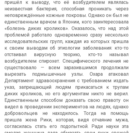
пришёл к выводу, что её возбудителем являлась
неизвестная бактерия, способная проникать через
неповреждённые кожные покровы. Однако он был не
единственным врачом в Японии, кого заинтересовала
«болезнь диких кроликов». Оказалось, что над этой
проблемой работало одновременно сразу несколько
исследовательских групп, каждая из которых пришла
к своим выводам об этиологии заболевания: кто-то
отстаивал вирусную теорию, кто-то называл
возбудителем спирохет. Специфического лечения не
существовало — всем заразившимся продолжали
вырезать подмышечные узлы. Охара атаковал
Департамент здравоохранения с требованием издать
указ, запрещающий людям прикасаться к трупам
диких кроликов, но его аргументам никто не верил.
Единственным способом доказать свою правоту он
видел в проведении экспериментов на людях, однако
добровольцев не находилось. Тогда на помощь
пришла жена Рики, которая, видя отчаяние мужа,
согласилась стать его подопытной. Ради науки эта
смелая женщина дала обмазать свои руки свежей