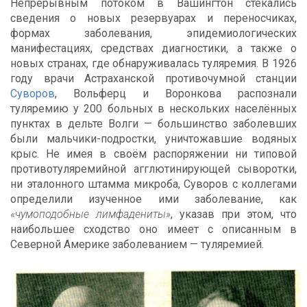
Непрерывным потоком в Вашингтон стекались
сведения о новых резервуарах и переносчиках,
формах заболевания, эпидемиологических
манифестациях, средствах диагностики, а также о
новых странах, где обнаруживалась туляремия. В 1926
году врачи Астраханской противочумной станции
Суворов
, Вольферц и Воронкова распознали
туляремию у 200 больных в нескольких населённых
пунктах в дельте Волги — большинство заболевших
были мальчики-подростки, уничтожавшие водяных
крыс. Не имея в своём распоряжении ни типовой
противотуляремийной агглютинирующей сыворотки,
ни эталонного штамма микроба, Суворов с коллегами
определили изученное ими заболевание, как
«чумоподобные лимфадениты»
, указав при этом, что
наибольшее сходство оно имеет с описанным в
Северной Америке заболеванием — туляремией.