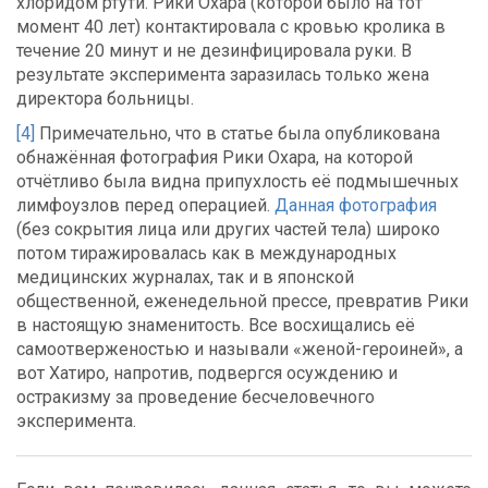
хлоридом ртути. Рики Охара (которой было на тот
момент 40 лет) контактировала с кровью кролика в
течение 20 минут и не дезинфицировала руки. В
результате эксперимента заразилась только жена
директора больницы.
[4]
Примечательно, что в статье была опубликована
обнажённая фотография Рики Охара, на которой
отчётливо была видна припухлость её подмышечных
лимфоузлов перед операцией.
Данная фотография
(без сокрытия лица или других частей тела) широко
потом тиражировалась как в международных
медицинских журналах, так и в японской
общественной, еженедельной прессе, превратив Рики
в настоящую знаменитость. Все восхищались её
самоотверженостью и называли «женой-героиней», а
вот Хатиро, напротив, подвергся осуждению и
остракизму за проведение бесчеловечного
эксперимента.