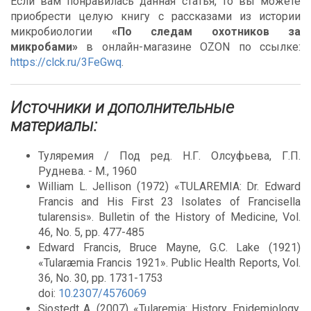
Если вам понравилась данная статья, то вы можете
приобрести целую книгу с рассказами из истории
микробиологии
«По следам охотников за
микробами»
в онлайн-магазине OZON по ссылке:
https://clck.ru/3FeGwq
.
Источники и дополнительные
материалы:
Туляремия / Под ред. Н.Г. Олсуфьева, Г.П.
Руднева. - М., 1960
William L. Jellison (1972) «TULAREMIA: Dr. Edward
Francis and His First 23 Isolates of Francisella
tularensis». Bulletin of the History of Medicine, Vol.
46, No. 5, pp. 477-485
Edward Francis, Bruce Mayne, G.C. Lake (1921)
«Tularæmia Francis 1921». Public Health Reports, Vol.
36, No. 30, pp. 1731-1753
doi:
10.2307/4576069
Sjostedt A. (2007) «Tularemia: History, Epidemiology,