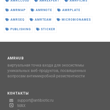
AMRCLOUD
AMREXPERT
AMRFILMS
AMRMAP
AMRNOTE
AMRPLATE
AMRSEQ
AMRTEAM
MICROBIONAMES
PUBLISHING
STICKER
AMRHUB
виртуальная точка входа для экосистемы
уникальных веб-продуктов, посвященных
вопросам антимикробной резистентности
КОНТАКТЫ
support@antibiotic.ru
MAX