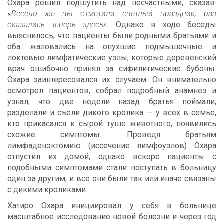
Охара решил подшутить над несчастными, сказав:
«
Весело же вы отметили светлый праздник, раз
оказались теперь здесь»
. Однако в ходе беседы
выяснилось, что пациенты были родными братьями и
оба жаловались на опухшие подмышечные и
локтевые лимфатические узлы, которые деревенский
врач ошибочно принял за сифилитические бубоны.
Охара заинтересовался их случаем. Он внимательно
осмотрел пациентов, собрал подробный анамнез и
узнал, что две недели назад братья поймали,
разделали и съели дикого кролика — у всех в семье,
кто прикасался к сырой туше животного, появились
схожие симптомы. Проведя братьям
лимфаденэктомию (иссечение лимфоузлов) Охара
отпустил их домой, однако вскоре пациенты с
подобными симптомами стали поступать в больницу
один за другим, и все они были так или иначе связаны
с дикими кроликами.
Хатиро Охара инициировал у себя в больнице
масштабное исследование новой болезни и через год