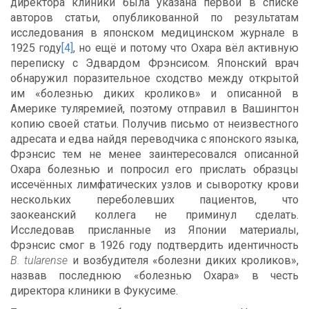
директора клиники была указана первой в списке
авторов статьи, опубликованной по результатам
исследования в японском медицинском журнале в
1925 году
[4]
, но ещё и потому что Охара вёл активную
переписку с Эдвардом Фрэнсисом. Японский врач
обнаружил поразительное сходство между открытой
им «болезнью диких кроликов» и описанной в
Америке туляремией, поэтому отправил в Вашингтон
копию своей статьи. Получив письмо от неизвестного
адресата и едва найдя переводчика с японского языка,
Фрэнсис тем не менее заинтересовался описанной
Охара болезнью и попросил его прислать образцы
иссечённых лимфатических узлов и сыворотку крови
нескольких переболевших пациентов, что
заокеанский коллега не приминул сделать.
Исследовав присланные из Японии материалы,
Фрэнсис смог в 1926 году подтвердить идентичность
B. tularense
и возбудителя «болезни диких кроликов»,
назвав последнюю «болезнью Охара» в честь
директора клиники в Фукусиме.