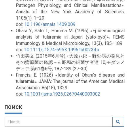
Pathogen Physiology, and Clinical Manifestations».
Annals of the New York Academy of Sciences,
1105(1), 1–29
doi:
10.1196/annals.1409.009
Ohara Y., Sato T., Homma M. (1996) «Epidemiological
analysis of tularemia in Japan (yato-byo)». FEMS
Immunology & Medical Microbiology, 13(3), 185–189
doi:
10.1111/j.1574-695X.1996.tb00234.x
竹田美文 (2015年6月号) «大原八郎－野兎病の発見と
その病原菌の確認－». 昭和の細菌学者達 10,モダンメ
ディア,第61巻6号, 187-189 (27-30)
Francis, E. (1926) «Identity of Ohara’s disease and
tularemia». JAMA: The journal of the American Medical
Association, 86(18), 1329
doi:
10.1001/jama.1926.02670440003002
ПОИСК