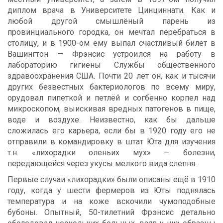
диплом врача в Университете Цинциннати. Как и
любой другой смышлёный парень из
провинциального городка, он мечтал перебраться в
столицу, и в 1900-ом ему выпал счастливый билет в
Вашингтон — Фрэнсис устроился на работу в
лабораторию гигиены Службы общественного
здравоохранения США. Почти 20 лет он, как и тысячи
других безвестных бактериологов по всему миру,
орудовал пипеткой и петлёй и согбенно корпел над
микроскопом, выискивая вредных патогенов в пище,
воде и воздухе. Неизвестно, как бы дальше
сложилась его карьера, если бы в 1920 году его не
отправили в командировку в штат Юта для изучения
т.н. «лихорадки оленьих мух» — болезни,
передающейся через укусы мелкого вида слепня.
Первые случаи «лихорадки» были описаны ещё в 1910
году, когда у шести фермеров из Юты поднялась
температура и на коже вскочили чумоподобные
бубоны. Опытный, 50-тилетний Фрэнсис детально