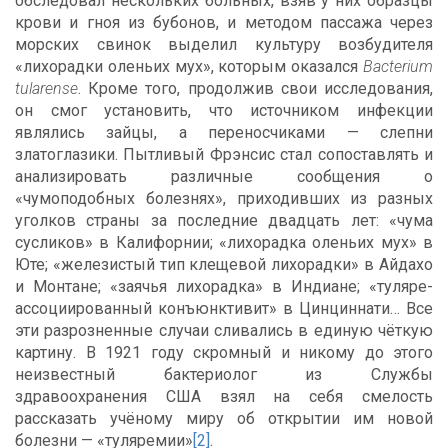
обследовал нескольких больных, взяв у них образцы
крови и гноя из бубонов, и методом пассажа через
морских свинок выделил культуру возбудителя
«лихорадки оленьих мух», которым оказался
Bacterium
tularense
. Кроме того, продолжив свои исследования,
он смог установить, что источником инфекции
являлись зайцы, а переносчиками — слепни
златоглазики. Пытливый Фрэнсис стал сопоставлять и
анализировать различные сообщения о
«чумоподобных болезнях», приходивших из разных
уголков страны за последние двадцать лет: «чума
сусликов» в Калифорнии; «лихорадка оленьих мух» в
Юте; «железистый тип клещевой лихорадки» в Айдахо
и Монтане; «заячья лихорадка» в Индиане; «туляре-
ассоциированный конъюнктивит» в Цинциннати… Все
эти разрозненные случаи сливались в единую чёткую
картину. В 1921 году скромный и никому до этого
неизвестный бактериолог из Службы
здравоохранения США взял на себя смелость
рассказать учёному миру об открытии им новой
болезни — «туляремии»
[2]
.