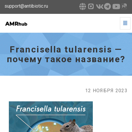
support@antibiotic.ru
Tog
Navi
Francisella
tularensis
—
Francisella tularensis —
почему
такое
почему такое название?
название?
-
go
to
homepage
12 НОЯБРЯ 2023