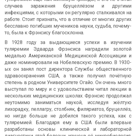
случаев заражения бруцеллёзом и другими
инфекциями, с которыми он регулярно сталкивался на
работе. Стоит признать, что в отличие от многих других
бесславно погибших мучеников науки, судьба, почему-
то, была к Фрэнсису благосклонна.
В 1928 году за выдающиеся успехи в изучении
туляремии Эдварда Фрэнсиса наградили золотой
медалью Американской Медицинской Ассоциации и
даже номинировали на Нобелевскую премию. В 1930-
ых он занял пост директора Службы общественного
здравоохранения США, а также получил почётную
степень в родном Университете Огайо. Он очень много
выступал по миру и с удовольствием читал лекции в
нескольких медицинских школах. Фрэнсис продолжал
неутомимо заниматься наукой, исследуя жёлтую
лихорадку, пеллагру, столбняк, филяриатоз, бруцеллёз,
но нигде больше не добился такого успеха, как с
туляремией. Благодаря ему в США были впервые
разработаны основы клинической и лабораторной
диагностики этой болезни, изучена её микробиология,