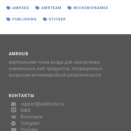
AMRSEQ
AMRTEAM
MICROBIONAMES
PUBLISHING
STICKER
AMRHUB
виртуальная точка входа для экосистемы
уникальных веб-продуктов, посвященных
вопросам антимикробной резистентности
КОНТАКТЫ
support@antibiotic.ru
MAX
Вконтакте
Telegram
YouTube