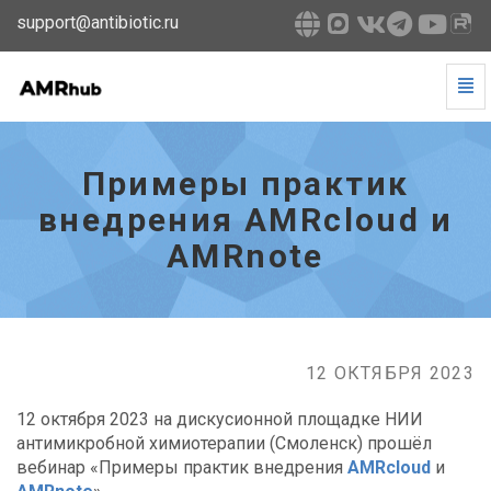
support@antibiotic.ru
Tog
Navi
Примеры
практик
внедрения
Примеры практик
AMRcloud
и
внедрения AMRcloud и
AMRnote
AMRnote
-
go
to
homepage
12 ОКТЯБРЯ 2023
12 октября 2023 на дискусионной площадке НИИ
антимикробной химиотерапии (Смоленск) прошёл
вебинар «Примеры практик внедрения
AMRcloud
и