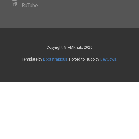
RuTube
Copyright © AMRhub, 2026
Template by
Bootstrapious
. Ported to Hugo by
DevCows
.