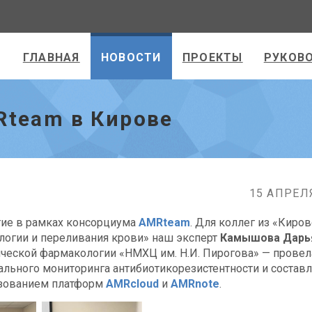
ГЛАВНАЯ
НОВОСТИ
ПРОЕКТЫ
РУКОВ
Rteam в Кирове
15 АПРЕЛ
тие в рамках консорциума
AMRteam
. Для коллег из «Киро
ологии и переливания крови» наш эксперт
Камышова Дарь
еской фармакологии «НМХЦ им. Н.И. Пирогова» — провел
ального мониторинга антибиотикорезистентности и состав
ьзованием платформ
AMRcloud
и
AMRnote
.