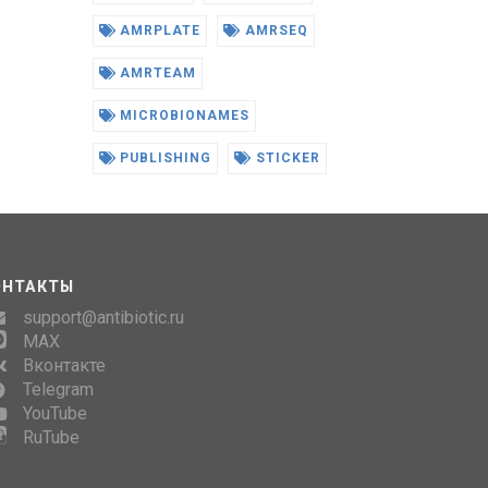
AMRPLATE
AMRSEQ
AMRTEAM
MICROBIONAMES
PUBLISHING
STICKER
ОНТАКТЫ
support@antibiotic.ru
MAX
Вконтакте
Telegram
YouTube
RuTube