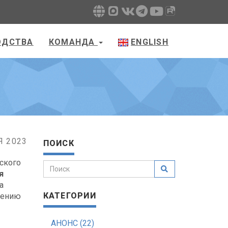
ОДСТВА
КОМАНДА
ENGLISH
Я 2023
ПОИСК
вского
я
а
КАТЕГОРИИ
лению
АНОНС (22)