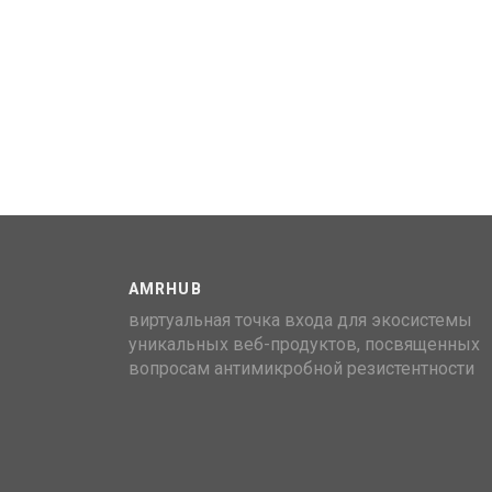
AMRHUB
виртуальная точка входа для экосистемы
уникальных веб-продуктов, посвященных
вопросам антимикробной резистентности