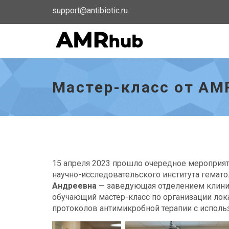
support@antibiotic.ru
Мастер-
класс
от
Мастер-класс от AM
AMRteam
в
Кирове
-
go
to
homepage
15 апреля 2023 прошло очередное мероприя
научно-исследовательского института гемат
Андреевна
— заведующая отделением клинич
обучающий мастер-класс по организации лок
протоколов антимикробной терапии с испол