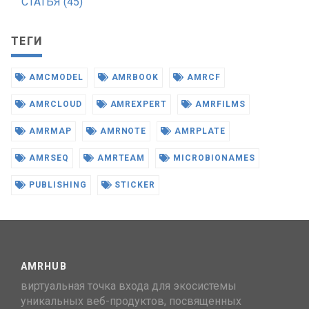
СТАТЬЯ (45)
ТЕГИ
AMCMODEL
AMRBOOK
AMRCF
AMRCLOUD
AMREXPERT
AMRFILMS
AMRMAP
AMRNOTE
AMRPLATE
AMRSEQ
AMRTEAM
MICROBIONAMES
PUBLISHING
STICKER
AMRHUB
виртуальная точка входа для экосистемы
уникальных веб-продуктов, посвященных