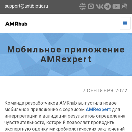
support@antibiotic.ru
Tog
Navi
Мобильное
приложение
AMRexpert
Мобильное приложение
-
go
AMRexpert
to
homepage
7 СЕНТЯБРЯ 2022
Команда разработчиков AMRhub выпустила новое
мобильное приложение с сервисом
AMRexpert
для
интерпретации и валидации результатов определения
чувствительности, который позволяет проводить
экспертную оценку микробиологических заключений