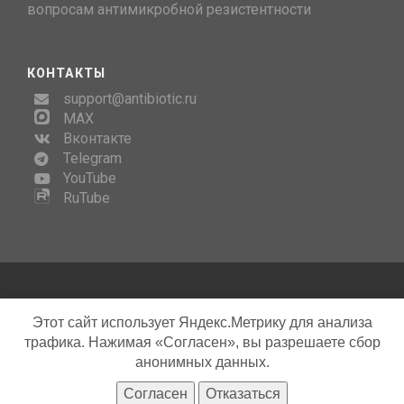
вопросам антимикробной резистентности
КОНТАКТЫ
support@antibiotic.ru
MAX
Вконтакте
Telegram
YouTube
RuTube
Copyright © AMRhub, 2026
Этот сайт использует Яндекс.Метрику для анализа
трафика. Нажимая «Согласен», вы разрешаете сбор
Template by
Bootstrapious
. Ported to Hugo by
DevCows
.
анонимных данных.
Согласен
Отказаться