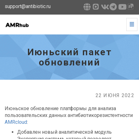
support@antibiotic.ru
Tog
Navi
Июньский
пакет
обновлений
Июньский пакет
-
go
обновлений
to
homepage
22 ИЮНЯ 2022
Июньское обновление платформы для анализа
пользовательских данных антибиотикорезистентности
AMRcloud
:
Добавлен новый аналитической модуль
Экспертная система, который позволяет