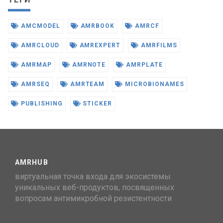
AMCMODEL
AMRBOOK
AMRCF
AMRCLOUD
AMREXPERT
AMRFILMS
AMRMAP
AMRNOTE
AMRPLATE
AMRSEQ
AMRTEAM
MICROBIONAMES
PUBLISHING
STICKER
AMRHUB
виртуальная точка входа для экосистемы
уникальных веб-продуктов, посвященных
вопросам антимикробной резистентности