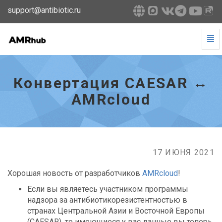
support@antibiotic.ru
Tog
Navi
Конвертация
CAESAR
↔
Конвертация CAESAR ↔
AMRcloud
-
AMRcloud
go
to
homepage
17 ИЮНЯ 2021
Хорошая новость от разработчиков
AMRcloud
!
Если вы являетесь участником программы
надзора за антибиотикорезистентностью в
странах Центральной Азии и Восточной Европы
(CAESAR), то имеющиеся у вас данные вы теперь