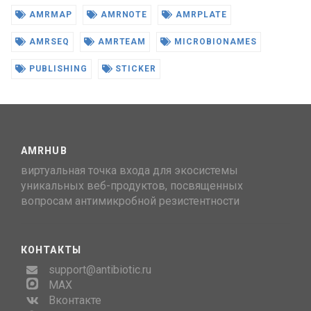
AMRMAP
AMRNOTE
AMRPLATE
AMRSEQ
AMRTEAM
MICROBIONAMES
PUBLISHING
STICKER
AMRHUB
виртуальная точка входа для экосистемы
уникальных веб-продуктов, посвященных
вопросам антимикробной резистентности
КОНТАКТЫ
support@antibiotic.ru
MAX
Вконтакте