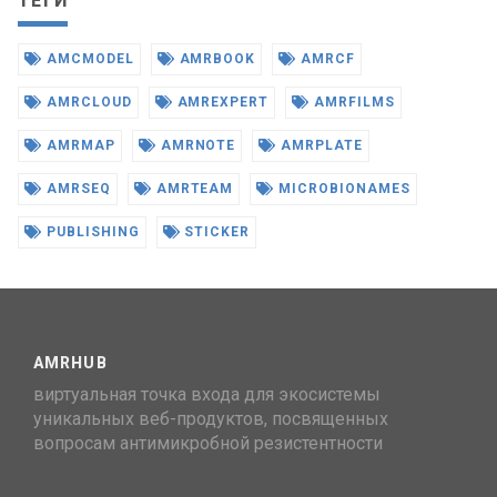
ТЕГИ
AMCMODEL
AMRBOOK
AMRCF
AMRCLOUD
AMREXPERT
AMRFILMS
AMRMAP
AMRNOTE
AMRPLATE
AMRSEQ
AMRTEAM
MICROBIONAMES
PUBLISHING
STICKER
AMRHUB
виртуальная точка входа для экосистемы
уникальных веб-продуктов, посвященных
вопросам антимикробной резистентности