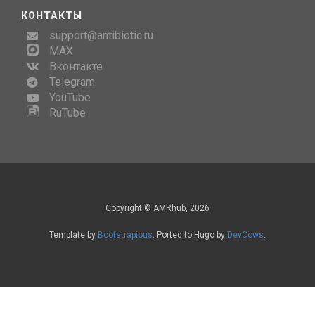
КОНТАКТЫ
support@antibiotic.ru
MAX
Вконтакте
Telegram
YouTube
RuTube
Copyright © AMRhub, 2026
Template by
Bootstrapious
. Ported to Hugo by
DevCows
.