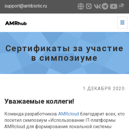
support@antibiotic.ru
Tog
Navi
Сертификаты
за
участие
Сертификаты за участие
в
симпозиуме
в симпозиуме
-
go
to
homepage
1 ДЕКАБРЯ 2020
Уважаемые коллеги!
Команда разработчиков
AMRcloud
благодарит всех, кто
посетил симпозиум «Использование IT-платформы
AMRcloud для формирования локальной системы